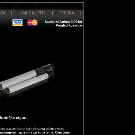
ODI
KAKO KUPITI
TVRTKA
Stanje košarice
:
0,00 kn
Pregled košarice
roničke cigare
sku patentiranu jednokratnu elektronsku
napunjena i spremna za korištenje. Ona traje