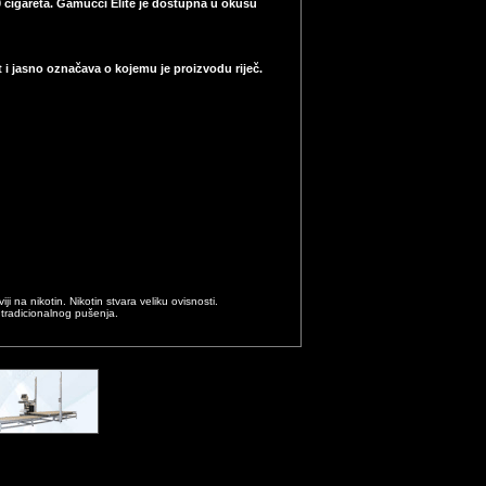
40 cigareta. Gamucci Elite je dostupna u okusu
i jasno označava o kojemu je proizvodu riječ.
i na nikotin. Nikotin stvara veliku ovisnosti.
 tradicionalnog pušenja.