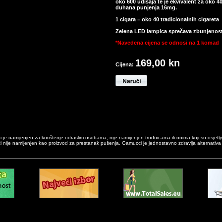
oko 600 udisaja te je ekvivalent za oko 
duhana punjenja 16mg.
1 cigara = oko 40 tradicionalnih cigareta
Zelena LED lampica sprečava zbunjenost 
*Navedena cijena se odnosi na 1 komad
169,00 kn
Cijena:
je namijenjen za korištenje odraslim osobama, nije namijenjen trudnicama ili onima koji su osjetljivij
 nije namijenjen kao proizvod za prestanak pušenja. Gamucci je jednostavno zdravija alternativa