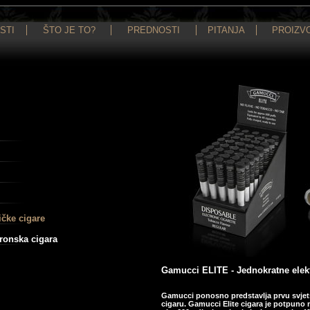
STI
ŠTO JE TO?
PREDNOSTI
PITANJA
PROIZV
čke cigare
ronska cigara
Gamucci ELITE - Jednokratne elekt
Gamucci ponosno predstavlja prvu svjet
cigaru. Gamucci Elite cigara je potpuno 